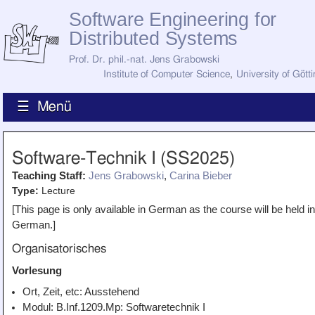
Software Engineering for
Distributed Systems
Prof. Dr. phil.-nat. Jens Grabowski
Institute of Computer Science
,
University of Gött
☰ Menü
Home
Software-Technik I (SS2025)
News
Staff
Teaching Staff:
Jens Grabowski
,
Carina Bieber
How to Find Us
Type:
Lecture
Current Staff
[This page is only available in German as the course will be held in
Research
Jobs
German.]
Former Staff
Organisatorisches
Publications
Vorlesung
Recent Publications
Awards
Ort, Zeit, etc: Ausstehend
All Publications
Modul: B.Inf.1209.Mp: Softwaretechnik I