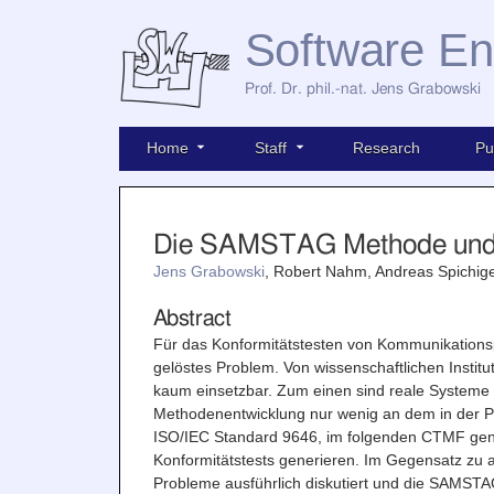
Software En
Prof. Dr. phil.-nat. Jens Grabowski
Home
Staff
Research
Pu
Die SAMSTAG Methode und ih
Jens Grabowski
, Robert Nahm, Andreas Spichige
Abstract
Für das Konformitätstesten von Kommunikationspr
gelöstes Problem. Von wissenschaftlichen Institu
kaum einsetzbar. Zum einen sind reale Systeme 
Methodenentwicklung nur wenig an dem in der Pra
ISO/IEC Standard 9646, im folgenden CTMF genan
Konformitätstests generieren. Im Gegensatz zu
Probleme ausführlich diskutiert und die SAMSTA