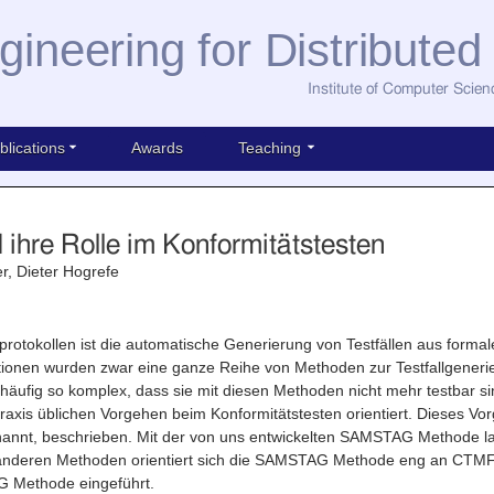
gineering for Distribute
Institute of Computer Scien
blications
Awards
Teaching
re Rolle im Konformitätstesten
r, Dieter Hogrefe
otokollen ist die automatische Generierung von Testfällen aus formale
tionen wurden zwar eine ganze Reihe von Methoden zur Testfallgenerier
häufig so komplex, dass sie mit diesen Methoden nicht mehr testbar s
xis üblichen Vorgehen beim Konformitätstesten orientiert. Dieses Vor
nt, beschrieben. Mit der von uns entwickelten SAMSTAG Methode lasse
 anderen Methoden orientiert sich die SAMSTAG Methode eng an CTMF.
G Methode eingeführt.