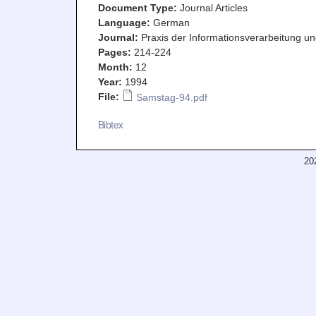
Document Type:
Journal Articles
Language:
German
Journal:
Praxis der Informationsverarbeitung u
Pages:
214-224
Month:
12
Year:
1994
File:
Samstag-94.pdf
Bibtex
20